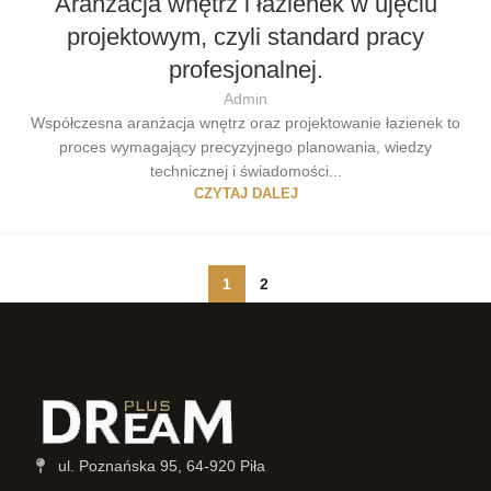
Aranżacja wnętrz i łazienek w ujęciu
projektowym, czyli standard pracy
profesjonalnej.
Admin
Współczesna aranżacja wnętrz oraz projektowanie łazienek to
proces wymagający precyzyjnego planowania, wiedzy
technicznej i świadomości...
CZYTAJ DALEJ
1
2
ul. Poznańska 95, 64-920 Piła