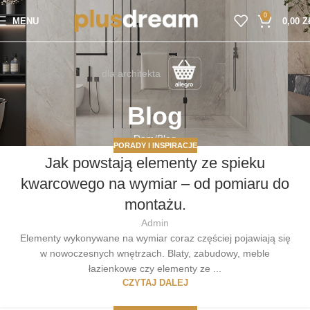
0
MENU
0,00
Z
dla architekta
Blog
Dom
Blog
PORADY I INSPIRACJE
Jak powstają elementy ze spieku
kwarcowego na wymiar – od pomiaru do
montażu.
Admin
Elementy wykonywane na wymiar coraz częściej pojawiają się
w nowoczesnych wnętrzach. Blaty, zabudowy, meble
łazienkowe czy elementy ze ...
CZYTAJ DALEJ